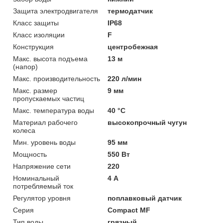
Защита электродвигателя
термодатчик
Класс защиты
IP68
Класс изоляции
F
Конструкция
центробежная
Макс. высота подъема
13 м
(напор)
Макс. производительность
220 л/мин
Макс. размер
9 мм
пропускаемых частиц
Макс. температура воды
40 °C
Материал рабочего
высокопрочный чугун
колеса
Мин. уровень воды
95 мм
Мощность
550 Вт
Напряжение сети
220
Номинальный
4 А
потребляемый ток
Регулятор уровня
поплавковый датчик
Серия
Compact MF
Тип воды
грязный