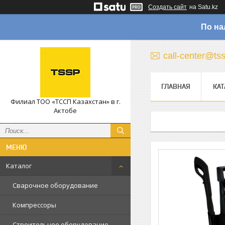
Создать сайт
на Satu.kz
По на
call-center@ts
ГЛАВНАЯ
КАТ
Филиал ТОО «ТССП Казахстан» в г.
Актобе
Каталог
Сварочное оборудование
Компрессоры
Строительное оборудование