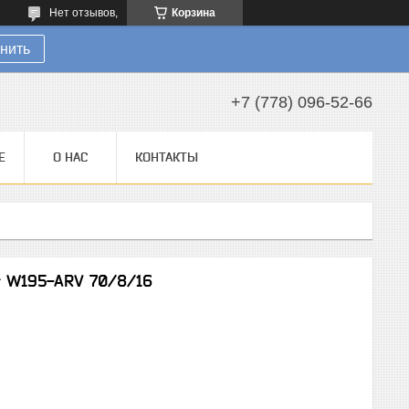
Нет отзывов,
Корзина
нить
+7 (778) 096-52-66
Е
О НАС
КОНТАКТЫ
r W195-ARV 70/8/16