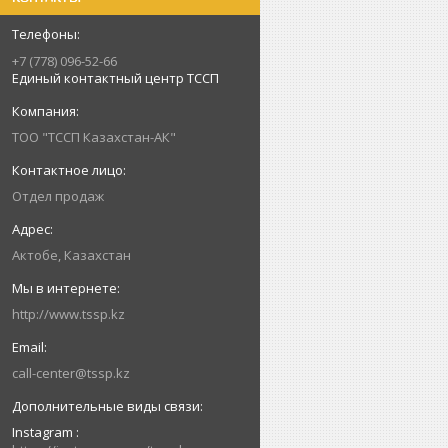
+7 (778) 096-52-66
Единый контактный центр ТССП
ТОО "ТССП Казахстан-АК"
Отдел продаж
Актобе, Казахстан
http://www.tssp.kz
call-center@tssp.kz
Instagram