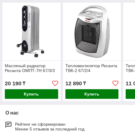
Масляный радиатор
Тепловентилятор Ресанта
Тепл
Ресанта ОМПТ-7Н 67/3/3
ТВК-2 67/2/4
ТВК-
20 190
12 890
11 
₸
₸
Купить
Купить
О нас
Рейтинг не сформирован
Менее 5 отзывов за последний год