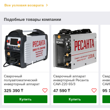
Все условия возврата
Подобные товары компании
Сварочный
Сварочный аппарат
Сва
полуавтоматический
инверторный Ресанта
инве
инверторный аппарат
САИ-220 65/3
САИ
Ресанта САИПА-220
325 390
47 590
95 
₸
₸
СИНЕРГИЯ 65/75
Купить
Купить