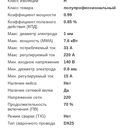
Класс изоляции
H
Класс товара
полупрофессиональный
Коэффициент мощности
0.99
Коэффициент полезного
0.85 %
действия (КПД)
Макс. диаметр электрода
1 мм
Макс. мощность (MMA)
7.6 кВт
Макс. потребляемый ток
33 А
Макс. регулируемый ток
220 А
Мин. входное напряжение
140 В
Мин. диаметр электрода
0.8 мм
Мин. регулируемый ток
15 А
Наличие кейса
Нет
Наличие сетевой вилки
Да
Напряжение сети
220
Продолжительность
70 %
включения (ПВ)
Режим сварки (TIG)
Нет
Тип сварочного провода
DX25