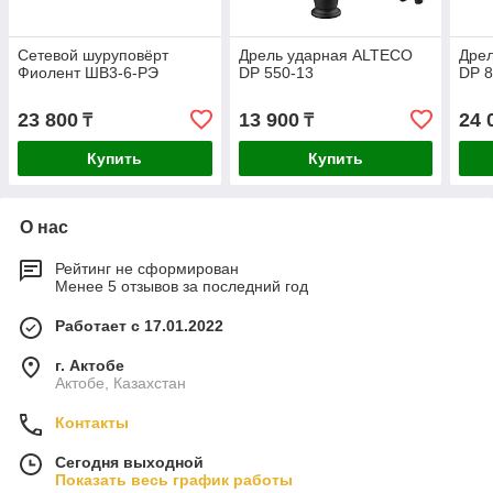
Сетевой шуруповёрт
Дрель ударная ALTECO
Дре
Фиолент ШВ3-6-РЭ
DP 550-13
DP 8
23 800
13 900
24 
₸
₸
Купить
Купить
О нас
Рейтинг не сформирован
Менее 5 отзывов за последний год
Работает с 17.01.2022
г. Актобе
Актобе, Казахстан
Контакты
Сегодня выходной
Показать весь график работы