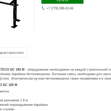
Купить
+7 (778) 096-52-66
арактеристики
LTECO БС 180 М
- оборудование необходимое на каждой строительной п
объему барабана бетономешалки. Бетонная смесь необходима для закла
 (стен). Электрическая ручная бетономешалка также незаменима и в сво
O БС 180 М
бмотка
м разъемом 1.8 м
жений опрокидывания барабана
ок службы