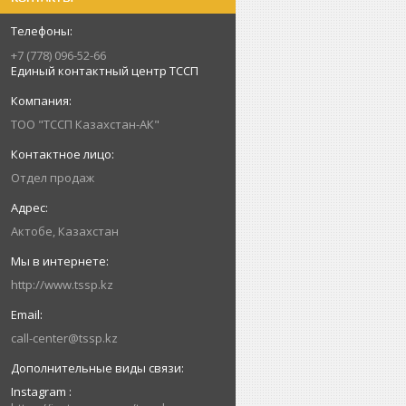
+7 (778) 096-52-66
Единый контактный центр ТССП
ТОО "ТССП Казахстан-АК"
Отдел продаж
Актобе, Казахстан
http://www.tssp.kz
call-center@tssp.kz
Instagram