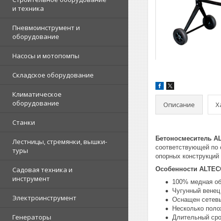
и техника
Пневмоинструмент и
оборудование
Насосы и мотопомпы
Складское оборудование
Климатическое
оборудование
Описание
Х
Станки
Бетоносмеситель A
Лестницы, стремянки, вышки-
соответствующей по 
туры
опорных конструкций
Садовая техника и
Особенности ALTEC
инструмент
100% медная о
Чугунный венец
Электроинструмент
Оснащен сетевы
Несколько поло
Генераторы
Длительный ср