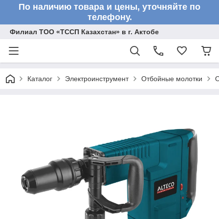
По наличию товара и цены, уточняйте по
телефону.
Филиал ТОО «ТССП Казахстан» в г. Актобе
Каталог
Электроинструмент
Отбойные молотки
О