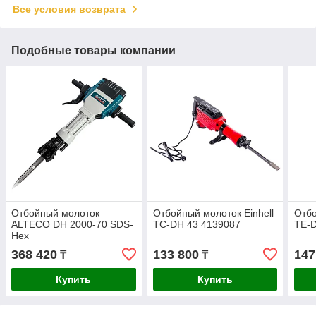
Все условия возврата
Подобные товары компании
Отбойный молоток
Отбойный молоток Einhell
Отбо
ALTECO DH 2000-70 SDS-
TC-DH 43 4139087
TE-D
Hex
368 420
133 800
147
₸
₸
Купить
Купить