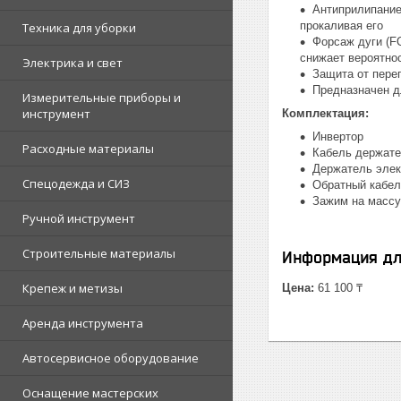
Антиприлипание
прокаливая его
Техника для уборки
Форсаж дуги (F
снижает вероятно
Электрика и свет
Защита от пере
Предназначен д
Измерительные приборы и
инструмент
Комплектация:
Инвертор
Расходные материалы
Кабель держател
Держатель элект
Спецодежда и СИЗ
Обратный кабель
Зажим на массу,
Ручной инструмент
Строительные материалы
Информация дл
Крепеж и метизы
Цена:
61 100 ₸
Аренда инструмента
Автосервисное оборудование
Оснащение мастерских