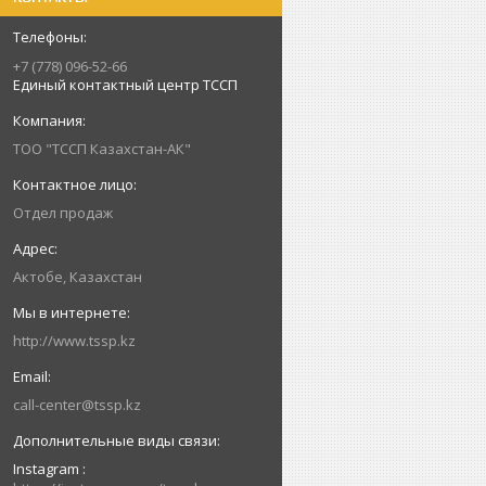
+7 (778) 096-52-66
Единый контактный центр ТССП
ТОО "ТССП Казахстан-АК"
Отдел продаж
Актобе, Казахстан
http://www.tssp.kz
call-center@tssp.kz
Instagram