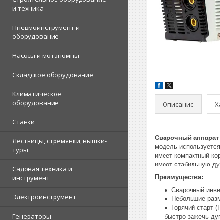
и техника
Пневмоинструмент и
оборудование
Насосы и мотопомпы
Складское оборудование
Климатическое
оборудование
Описание
Х
Станки
Сварочный аппарат
Лестницы, стремянки, вышки-
модель используется
туры
имеет компактный кор
имеет стабильную дуг
Садовая техника и
инструмент
Преимущества:
Сварочный инве
Электроинструмент
Небольшие разм
Горячий старт 
Генераторы
быстро зажечь дуг