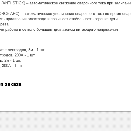
 (ANTI STICK) – автоматическое снижение сварочного тока при залипани
ORCE ARC) – автоматическое увеличение сварочного тока во время свар
сть прилипания электрода и повышает стабильность горения дуги
грева
ля работы в сетях с большим диапазоном питающего напряжения
я электродов, 3м - 1 шт.
родов, 200А - 1 шт.
, 2м - 1 шт.
 300А - 1 шт.
я заказа