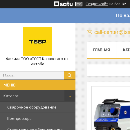
Создать сайт
на Satu.kz
По на
call-center@ts
ГЛАВНАЯ
КАТ
Филиал ТОО «ТССП Казахстан» в г.
Актобе
Каталог
Сварочное оборудование
Компрессоры
Строительное оборудование