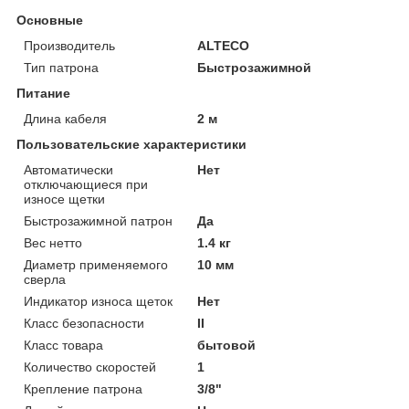
Основные
Производитель
ALTECO
Тип патрона
Быстрозажимной
Питание
Длина кабеля
2 м
Пользовательские характеристики
Автоматически
Нет
отключающиеся при
износе щетки
Быстрозажимной патрон
Да
Вес нетто
1.4 кг
Диаметр применяемого
10 мм
сверла
Индикатор износа щеток
Нет
Класс безопасности
II
Класс товара
бытовой
Количество скоростей
1
Крепление патрона
3/8"