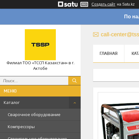
Создать сайт
на Satu.kz
По на
call-center@ts
ГЛАВНАЯ
КАТ
Филиал ТОО «ТССП Казахстан» в г.
Актобе
Каталог
Сварочное оборудование
Компрессоры
Строительное оборудование