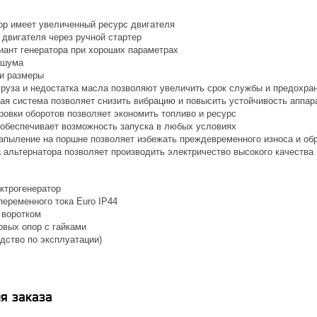
ор имеет увеличенный ресурс двигателя
 двигателя через ручной стартер
ант генератора при хороших параметрах
 шума
и размеры
груза и недостатка масла позволяют увеличить срок службы и предохра
ая система позволяет снизить вибрацию и повысить устойчивость аппар
ровки оборотов позволяет экономить топливо и ресурс
 обеспечивает возможность запуска в любых условиях
апыление на поршне позволяет избежать преждевременного износа и обр
 альтернатора позволяет производить электричество высокого качества
ктрогенератор
переменного тока Euro IP44
 воротком
овых опор с гайками
дство по эксплуатации)
я заказа