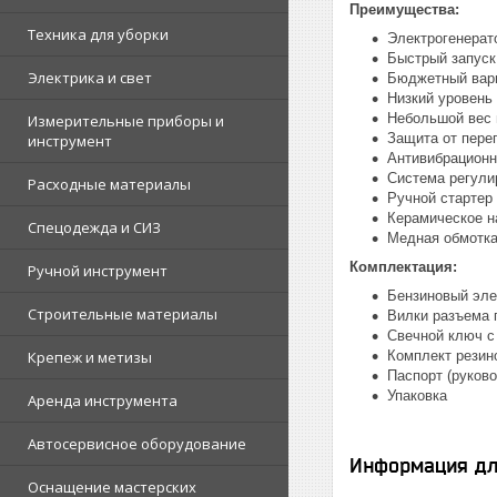
Преимущества:
Техника для уборки
Электрогенерат
Быстрый запуск
Электрика и свет
Бюджетный вари
Низкий уровень
Небольшой вес 
Измерительные приборы и
Защита от пере
инструмент
Антивибрационн
Система регули
Расходные материалы
Ручной стартер
Керамическое н
Спецодежда и СИЗ
Медная обмотка
Комплектация:
Ручной инструмент
Бензиновый эле
Строительные материалы
Вилки разъема 
Свечной ключ с
Крепеж и метизы
Комплект резин
Паспорт (руково
Упаковка
Аренда инструмента
Автосервисное оборудование
Информация дл
Оснащение мастерских