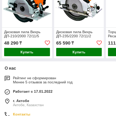
Дисковая пила Вихрь
Дисковая пила Вихрь
Торц
ДП-210/2000 72/11/5
ДП-235/2200 72/11/2
Реса
48 290
65 590
111
₸
₸
Купить
Купить
О нас
Рейтинг не сформирован
Менее 5 отзывов за последний год
Работает с 17.01.2022
г. Актобе
Актобе, Казахстан
Контакты