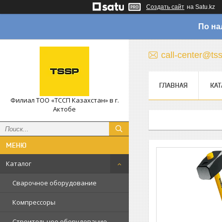
Создать сайт
на Satu.kz
По на
call-center@ts
ГЛАВНАЯ
КАТ
Филиал ТОО «ТССП Казахстан» в г.
Актобе
Каталог
Сварочное оборудование
Компрессоры
Строительное оборудование