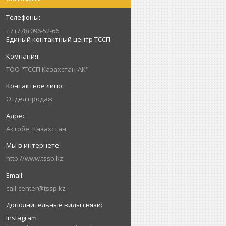
+7 (778) 096-52-66
Единый контактный центр ТССП
ТОО "ТССП Казахстан-АК"
Отдел продаж
Актобе, Казахстан
http://www.tssp.kz
call-center@tssp.kz
Instagram