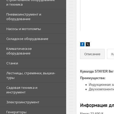
и техника
Пневмоинструмент и
оборудование
Насосы и мотопомпы
Складское оборудование
Климатическое
оборудование
Описание
Х
Станки
Кувалда STAYER 8кг 
Лестницы, стремянки, вышки-
туры
Преимущества:
Индукционная з
Садовая техника и
Двухкомпонентн
инструмент
Электроинструмент
Информация дл
Генераторы
Цена:
22 690 ₸