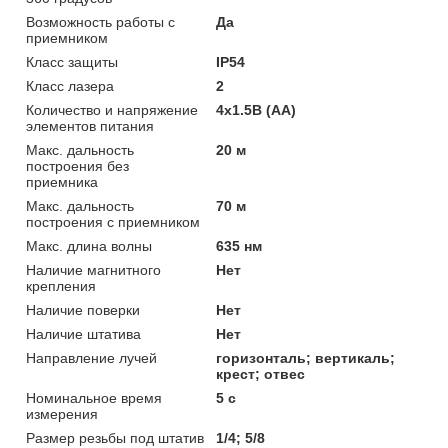
Возможность работы с
Да
приемником
Класс защиты
IP54
Класс лазера
2
Количество и напряжение
4x1.5В (AA)
элементов питания
Макс. дальность
20 м
построения без
приемника
Макс. дальность
70 м
построения с приемником
Макс. длина волны
635 нм
Наличие магнитного
Нет
крепления
Наличие поверки
Нет
Наличие штатива
Нет
Направление лучей
горизонталь; вертикаль;
крест; отвес
Номинальное время
5 с
измерения
Размер резьбы под штатив
1/4; 5/8