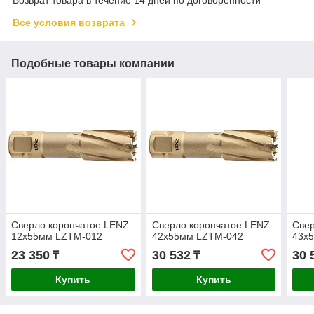
Все условия возврата
Подобные товары компании
Сверло корончатое LENZ
Сверло корончатое LENZ
Свер
12х55мм LZTM-012
42х55мм LZTM-042
43х
23 350
30 532
30 
₸
₸
Купить
Купить