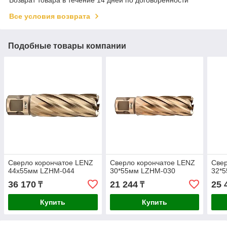
Все условия возврата
Подобные товары компании
Сверло корончатое LENZ
Сверло корончатое LENZ
Свер
44х55мм LZHM-044
30*55мм LZHM-030
32*
36 170
21 244
25 
₸
₸
Купить
Купить