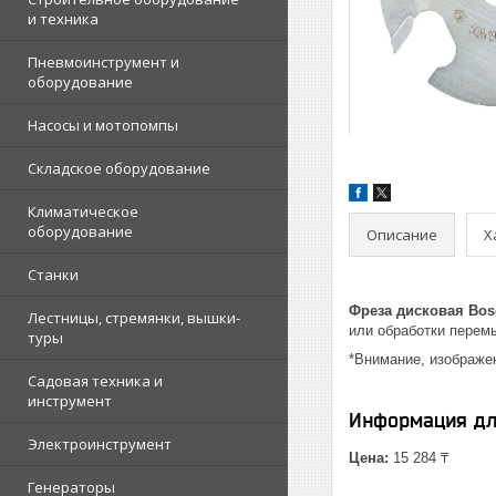
и техника
Пневмоинструмент и
оборудование
Насосы и мотопомпы
Складское оборудование
Климатическое
оборудование
Описание
Х
Станки
Фреза дисковая Bosc
Лестницы, стремянки, вышки-
или обработки перемы
туры
*Внимание, изображен
Садовая техника и
инструмент
Информация дл
Электроинструмент
Цена:
15 284 ₸
Генераторы