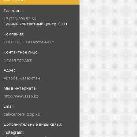
+7 (778) 096-52-66
Единый контактный центр ТССП
ТОО "ТССП Казахстан-АК"
Отдел продаж
Актобе, Казахстан
http://www.tssp.kz
call-center@tssp.kz
Instagram