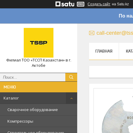
Создать сайт
на Satu.kz
По на
call-center@ts
ГЛАВНАЯ
КАТ
Филиал ТОО «ТССП Казахстан» в г.
Актобе
Каталог
Сварочное оборудование
Компрессоры
Строительное оборудование