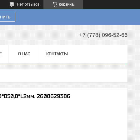
Нет отзывов,
Корзина
нить
+7 (778) 096-52-66
Е
О НАС
КОНТАКТЫ
8*D50,8*L2мм. 2608629386