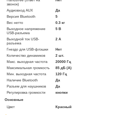
звонок)
Аудиовход AUX
Да
Версия Bluetooth
5
Вес нетто
0.3 кг
Выходное напряжение
5 В
USB-разъема
Выходной ток USB-
2 А
разъема
Гнездо для USB-флэшки
Нет
Количество динамиков
2 шт.
Макс. выходная частота
20000 Гц
Максимальная громкость
85 дБ (A)
Мин. выходная частота
120 Гц
Наличие Bluetooth
Да
Разъем для наушников
Да
Регулировка громкости
кнопки
Основные
Цвет
Красный