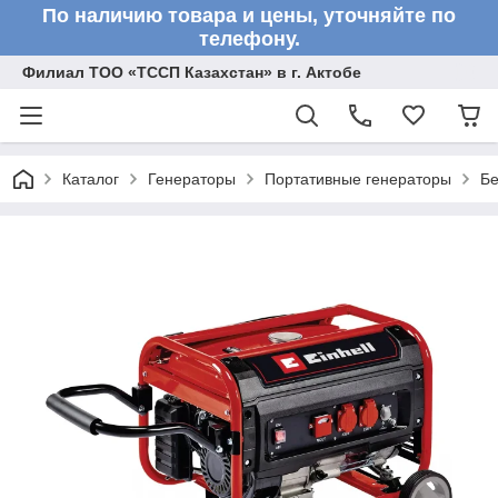
По наличию товара и цены, уточняйте по
телефону.
Филиал ТОО «ТССП Казахстан» в г. Актобе
Каталог
Генераторы
Портативные генераторы
Бе