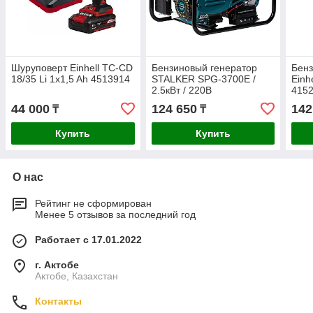
Шуруповерт Einhell TC-CD
Бензиновый генератор
Бенз
18/35 Li 1x1,5 Ah 4513914
STALKER SPG-3700E /
Einh
2.5кВт / 220В
415
44 000
124 650
142
₸
₸
Купить
Купить
О нас
Рейтинг не сформирован
Менее 5 отзывов за последний год
Работает с 17.01.2022
г. Актобе
Актобе, Казахстан
Контакты