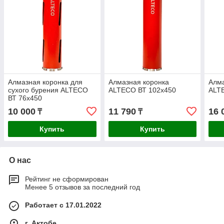
Алмазная коронка для
Алмазная коронка
Алма
сухого бурения ALTECO
ALTECO ВТ 102х450
ALT
ВТ 76х450
10 000
11 790
16 
₸
₸
Купить
Купить
О нас
Рейтинг не сформирован
Менее 5 отзывов за последний год
Работает с 17.01.2022
г. Актобе