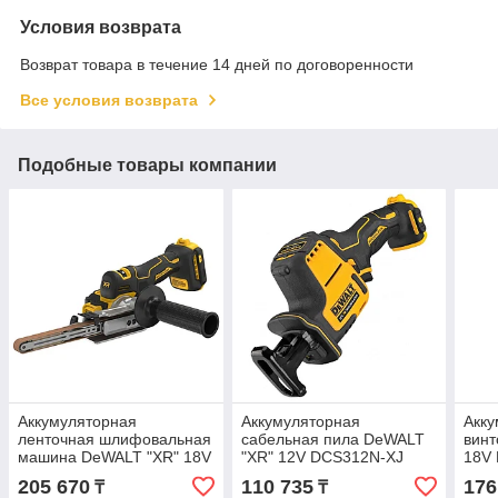
Условия возврата
Возврат товара в течение 14 дней по договоренности
Все условия возврата
Подобные товары компании
Аккумуляторная
Аккумуляторная
Акк
ленточная шлифовальная
сабельная пила DeWALT
винт
машина DeWALT "XR" 18V
"XR" 12V DCS312N-XJ
18V
DCM200N-XJ
205 670
110 735
176
₸
₸