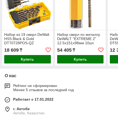
Набор из 19 сверл DeWalt
Набор сверл по металлу
Набо
HSS Black & Gold
DeWALT "EXTREME 2"
DeW
DT70728POS-QZ
12.5х151х98мм 10шт.
DT5
DT5562-QZ
18 609
54 405
12 
₸
₸
Купить
Купить
О нас
Рейтинг не сформирован
Менее 5 отзывов за последний год
Работает с 17.01.2022
г. Актобе
Актобе, Казахстан