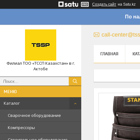
Создать сайт
на Satu.kz
По на
call-center@ts
ГЛАВНАЯ
КАТ
Филиал ТОО «ТССП Казахстан» в г.
Актобе
Каталог
Сварочное оборудование
Компрессоры
Строительное оборудование