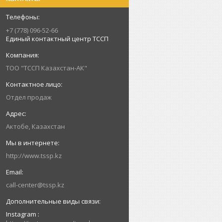
+7 (778) 096-52-66
Единый контактный центр ТССП
ТОО "ТССП Казахстан-АК"
Отдел продаж
Актобе, Казахстан
http://www.tssp.kz
call-center@tssp.kz
Instagram