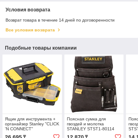
Условия возврата
Возврат товара в течение 14 дней по договоренности
Все условия возврата
Подобные товары компании
Ящик для инструмента +
Поясная сумка для
Пояс
органайзер Stanley "CLICK
гвоздей и молотка
гвоз
'N CONNECT"
STANLEY STST1-80114
STS
506х313х246мм STST1-
26 695
12 870
14 
₸
₸