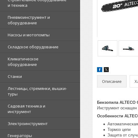
и техника
Пневмоинструмент и
оборудование
Насосы и мотопомпы
Складское оборудование
Климатическое
оборудование
Станки
Описание
Х
Лестницы, стремянки, вышки-
туры
Бензопила ALTECO G
Садовая техника и
Инструмент оснащен ш
инструмент
Особенности ALTECO
Электроинструмент
Автоматическая
Тормоз цепи
Генераторы
Защита от случ