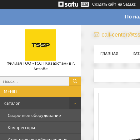
Создать сайт
на Satu.kz
По на
call-center@ts
ГЛАВНАЯ
КАТ
Филиал ТОО «ТССП Казахстан» в г.
Актобе
Каталог
Сварочное оборудование
Компрессоры
Строительное оборудование