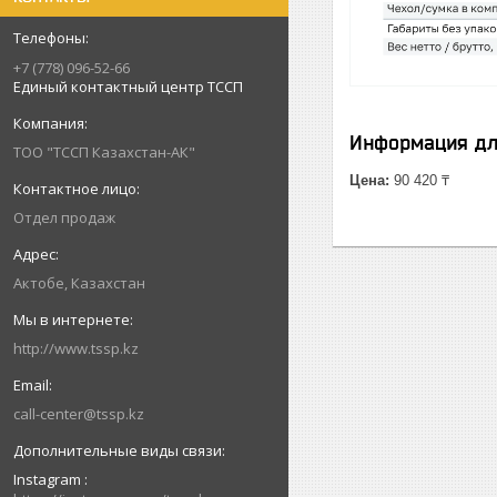
+7 (778) 096-52-66
Единый контактный центр ТССП
Информация дл
ТОО "ТССП Казахстан-АК"
Цена:
90 420 ₸
Отдел продаж
Актобе, Казахстан
http://www.tssp.kz
call-center@tssp.kz
Instagram