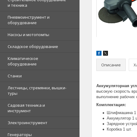
и техника
Пневмоинструмент и
оборудование
Насосы и мотопомпы
Складское оборудование
Климатическое
оборудование
Описание
Х
Станки
Аккумуляторная уг
Лестницы, стремянки, вышки-
высокую скорость вр
туры
выполнение рабочих о
Садовая техника и
Комплектация:
инструмент
Шлифмашина 1 
Аккумулятор 1 
Электроинструмент
Зарядное устрой
Коробка 1 шт.
Генераторы