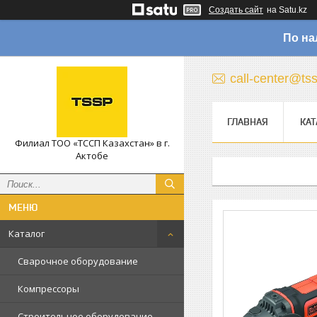
Создать сайт
на Satu.kz
По на
call-center@ts
ГЛАВНАЯ
КАТ
Филиал ТОО «ТССП Казахстан» в г.
Актобе
Каталог
Сварочное оборудование
Компрессоры
Строительное оборудование