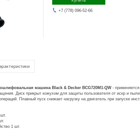
Купить
+7 (778) 096-52-66
арактеристики
лошлифовальная машина Black & Decker BCG720M1-QW
- применяется
ащения. Диск прикрыт кожухом для защиты пользователя от искр и пыли
пераций. Плавный пуск снижает нагрузку на двигатель при запуске инс
шт.
шт.
ство 1 шт.