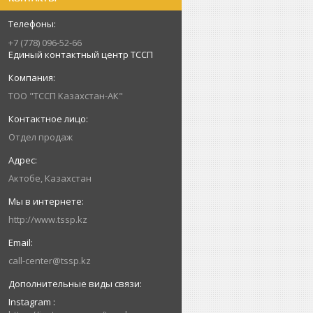
+7 (778) 096-52-66
Единый контактный центр ТССП
ТОО "ТССП Казахстан-АК"
Отдел продаж
Актобе, Казахстан
http://www.tssp.kz
call-center@tssp.kz
Instagram