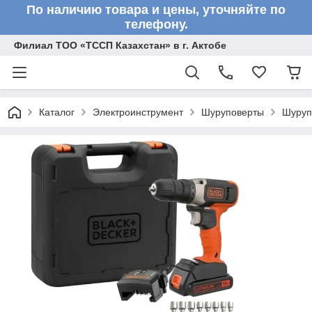
По наличию товара и цены, уточняйте по
телефону.
Филиал ТОО «ТССП Казахстан» в г. Актобе
Каталог
Электроинструмент
Шуруповерты
Шуруп