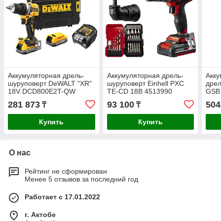
Аккумуляторная дрель-
Аккумуляторная дрель-
Акку
шуруповерт DeWALT "XR"
шуруповерт Einhell PXC
дрел
18V DCD800E2T-QW
TE-CD 18В 4513990
GSB
060
281 873
93 100
504
₸
₸
Купить
Купить
О нас
Рейтинг не сформирован
Менее 5 отзывов за последний год
Работает с 17.01.2022
г. Актобе