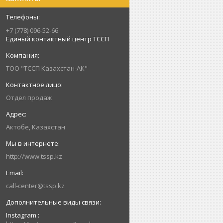
+7 (778) 096-52-66
Единый контактный центр ТССП
ТОО "ТССП Казахстан-АК"
Отдел продаж
Актобе, Казахстан
http://www.tssp.kz
call-center@tssp.kz
Instagram