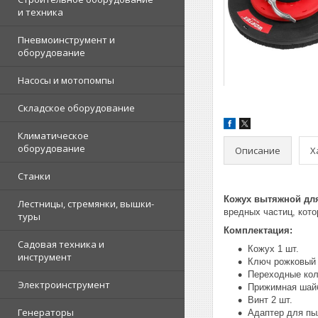
и техника
Пневмоинструмент и
оборудование
Насосы и мотопомпы
Складское оборудование
Климатическое
оборудование
Описание
Х
Станки
Кожух вытяжной дл
Лестницы, стремянки, вышки-
вредных частиц, кото
туры
Комплектация:
Садовая техника и
Кожух 1 шт.
инструмент
Ключ рожковый 
Переходные кол
Электроинструмент
Прижимная шайб
Винт 2 шт.
Генераторы
Адаптер для пы