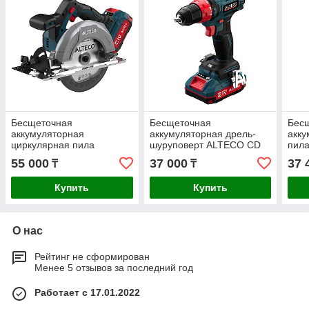
Бесщеточная
Бесщеточная
Бес
аккумуляторная
аккумуляторная дрель-
акку
циркулярная пила
шуруповерт ALTECO CD
пил
ALTECO CCS 20-165 Li BL
21-45 BL
Li B
55 000
37 000
37 
₸
₸
Купить
Купить
О нас
Рейтинг не сформирован
Менее 5 отзывов за последний год
Работает с 17.01.2022