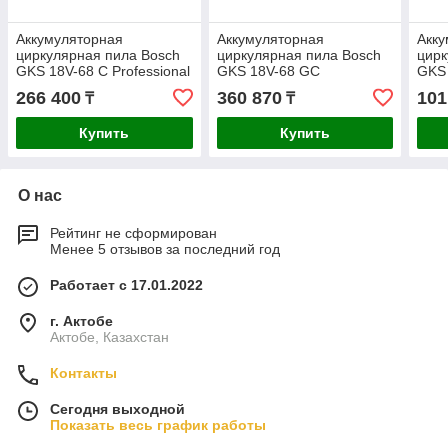
Аккумуляторная
Аккумуляторная
Акку
циркулярная пила Bosch
циркулярная пила Bosch
цирк
GKS 18V-68 C Professional
GKS 18V-68 GC
GKS 
BITURBO Solo
Professional BITURBO Solo
Solo
266 400
360 870
101
₸
₸
06016B5000
06016B5100
Купить
Купить
О нас
Рейтинг не сформирован
Менее 5 отзывов за последний год
Работает с 17.01.2022
г. Актобе
Актобе, Казахстан
Контакты
Сегодня выходной
Показать весь график работы