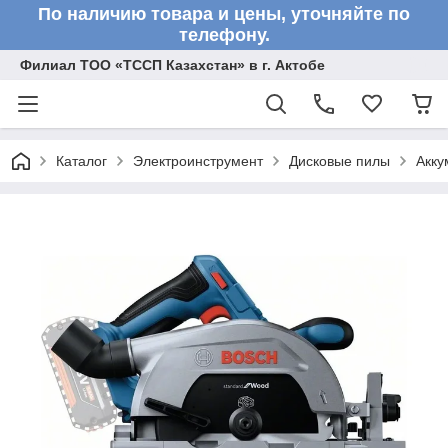
По наличию товара и цены, уточняйте по
телефону.
Филиал ТОО «ТССП Казахстан» в г. Актобе
Каталог
Электроинструмент
Дисковые пилы
Акку