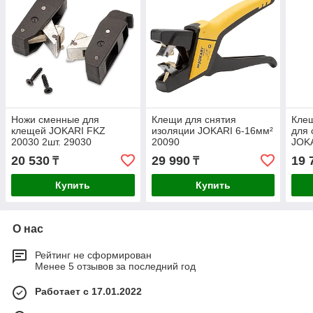
Ножи сменные для
Клещи для снятия
Кле
клещей JOKARI FKZ
изоляции JOKARI 6-16мм²
для 
20030 2шт. 29030
20090
JOKA
6мм
20 530
29 990
19 
₸
₸
Купить
Купить
О нас
Рейтинг не сформирован
Менее 5 отзывов за последний год
Работает с 17.01.2022