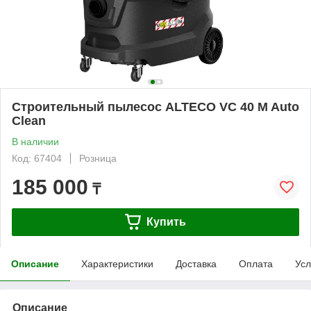
Строительный пылесос ALTECO VC 40 M Auto
Сlean
В наличии
Код: 67404
Розница
185 000
₸
Купить
Описание
Характеристики
Доставка
Оплата
Усл
Описание