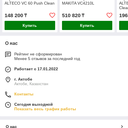
ALTECO VC 60 Push Clean
MAKITA VC4210L
ALTE
Clea
148 200
510 820
196
₸
₸
Купить
Купить
О нас
Рейтинг не сформирован
Менее 5 отзывов за последний год
Работает с 17.01.2022
г. Актобе
Актобе, Казахстан
Контакты
Сегодня выходной
Показать весь график работы
О нас