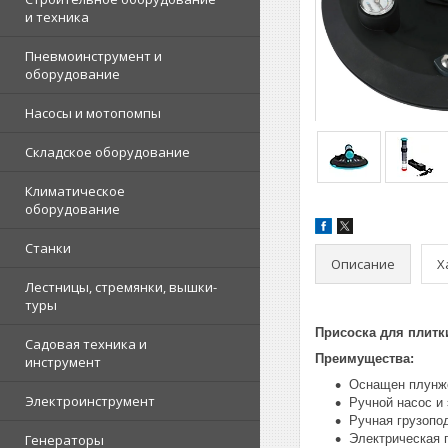
и техника
Пневмоинструмент и
оборудование
Насосы и мотопомпы
Складское оборудование
Климатическое
оборудование
Станки
Описание
Х
Лестницы, стремянки, вышки-
туры
Присоска для плитк
Садовая техника и
Преимущества:
инструмент
Оснащен плунже
Электроинструмент
Ручной насос и
Ручная грузопод
Генераторы
Электрическая г