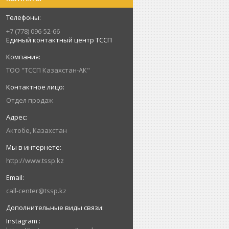
+7 (778) 096-52-66
Единый контактный центр ТССП
ТОО "ТССП Казахстан-АК"
Отдел продаж
Актобе, Казахстан
http://www.tssp.kz
call-center@tssp.kz
Instagram