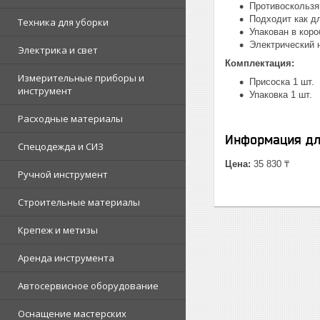
Противоскользя
Подходит как дл
Техника для уборки
Упакован в кор
Электрический 
Электрика и свет
Комплектация:
Измерительные приборы и
Присоска 1 шт.
инструмент
Упаковка 1 шт.
Расходные материалы
Информация дл
Спецодежда и СИЗ
Цена:
35 830 ₸
Ручной инструмент
Строительные материалы
Крепеж и метизы
Аренда инструмента
Автосервисное оборудование
Оснащение мастерских