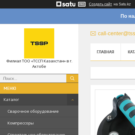
Создать сайт
на Satu.kz
По на
call-center@ts
ГЛАВНАЯ
КАТ
Филиал ТОО «ТССП Казахстан» в г.
Актобе
Каталог
Сварочное оборудование
Компрессоры
Строительное оборудование