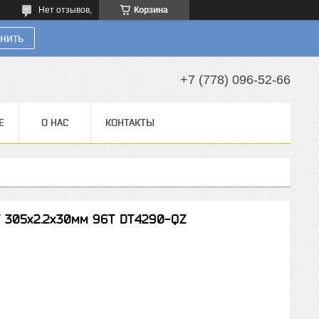
Нет отзывов,
Корзина
нить
+7 (778) 096-52-66
Е
О НАС
КОНТАКТЫ
T 305х2.2х30мм 96T DT4290-QZ