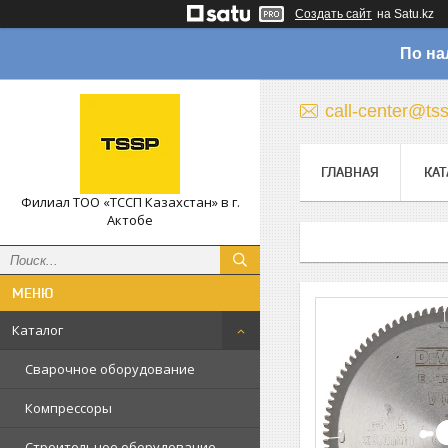
Создать сайт
на Satu.kz
По на
call-center@ts
ГЛАВНАЯ
КАТ
Филиал ТОО «ТССП Казахстан» в г.
Актобе
Каталог
Сварочное оборудование
Компрессоры
Строительное оборудование