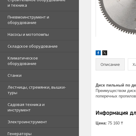
и техника
Пневмоинструмент и
оборудование
Насосы и мотопомпы
Складское оборудование
Климатическое
оборудование
Описание
Х
Станки
Диск пильный по де
Лестницы, стремянки, вышки-
Преимуществом диско
туры
поперечных пропилов
Садовая техника и
инструмент
Информация дл
Электроинструмент
Цена:
75 160 ₸
Генераторы