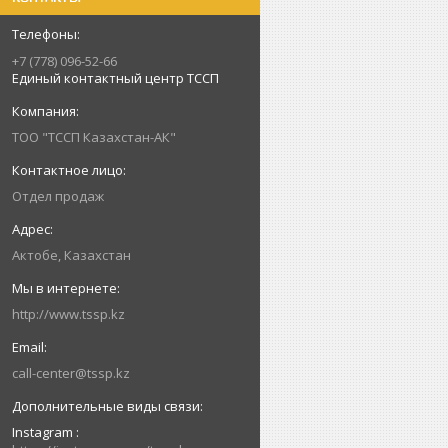
+7 (778) 096-52-66
Единый контактный центр ТССП
ТОО "ТССП Казахстан-АК"
Отдел продаж
Актобе, Казахстан
http://www.tssp.kz
call-center@tssp.kz
Instagram