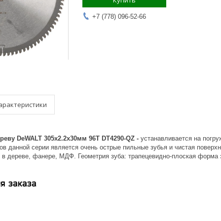
Купить
+7 (778) 096-52-66
арактеристики
реву DeWALT 305х2.2х30мм 96T DT4290-QZ -
устанавливается на погру
в данной серии является очень острые пильные зубья и чистая поверхн
 в дереве, фанере, МДФ. Геометрия зуба: трапецевидно-плоская форма з
я заказа