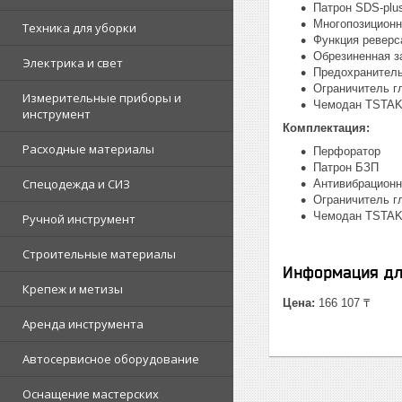
Патрон SDS-plus
Многопозиционн
Техника для уборки
Функция реверс
Обрезиненная з
Электрика и свет
Предохранитель
Ограничитель г
Измерительные приборы и
Чемодан TSTAK 
инструмент
Комплектация:
Расходные материалы
Перфоратор
Патрон БЗП
Спецодежда и СИЗ
Антивибрационн
Ограничитель г
Чемодан TSTA
Ручной инструмент
Строительные материалы
Информация дл
Крепеж и метизы
Цена:
166 107 ₸
Аренда инструмента
Автосервисное оборудование
Оснащение мастерских