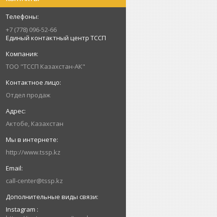
+7 (778) 096-52-66
Единый контактный центр ТССП
ТОО "ТССП Казахстан-АК"
Отдел продаж
Актобе, Казахстан
http://www.tssp.kz
call-center@tssp.kz
Instagram