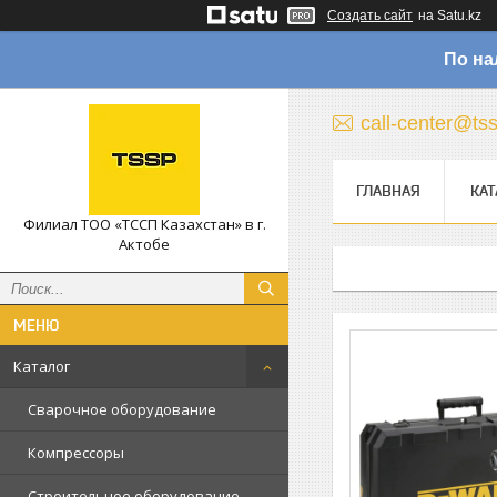
Создать сайт
на Satu.kz
По на
call-center@ts
ГЛАВНАЯ
КАТ
Филиал ТОО «ТССП Казахстан» в г.
Актобе
Каталог
Сварочное оборудование
Компрессоры
Строительное оборудование