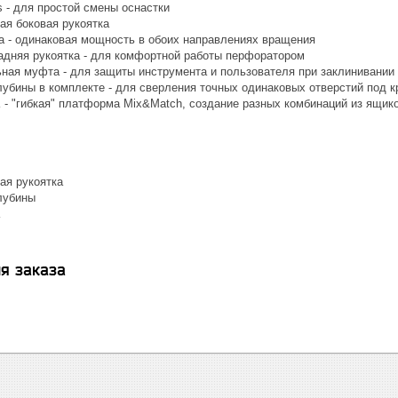
 - для простой смены оснастки
ая боковая рукоятка
а - одинаковая мощность в обоих направлениях вращения
адняя рукоятка - для комфортной работы перфоратором
ная муфта - для защиты инструмента и пользователя при заклинивании
лубины в комплекте - для сверления точных одинаковых отверстий под 
- "гибкая" платформа Mix&Match, создание разных комбинаций из ящик
ая рукоятка
лубины
K
я заказа