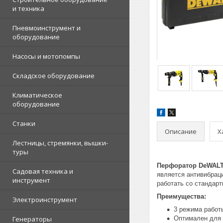
и техника
Пневмоинструмент и
оборудование
Насосы и мотопомпы
Складское оборудование
Климатическое
оборудование
Станки
Описание
Х
Лестницы, стремянки, вышки-
туры
Перфоратор DeWALT
Садовая техника и
является антивибраци
инструмент
работать со стандар
Преимущества:
Электроинструмент
3 режима работ
Генераторы
Оптимален для 