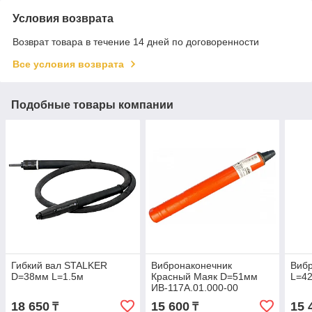
Условия возврата
Возврат товара в течение 14 дней по договоренности
Все условия возврата
Подобные товары компании
Гибкий вал STALKER
Вибронаконечник
Виб
D=38мм L=1.5м
Красный Маяк D=51мм
L=4
ИВ-117А.01.000-00
18 650
15 600
15 
₸
₸