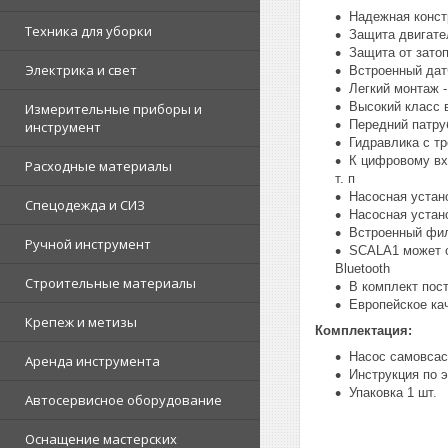
Надежная констр
Техника для уборки
Защита двигате
Защита от зато
Электрика и свет
Встроенный дат
Легкий монтаж 
Высокий класс 
Измерительные приборы и
Передний патру
инструмент
Гидравлика с т
К цифровому вх
Расходные материалы
т. п
Насосная устан
Спецодежда и СИЗ
Насосная устан
Встроенный фил
Ручной инструмент
SCALA1 может о
Bluetooth
Строительные материалы
В комплект пост
Европейское ка
Крепеж и метизы
Комплектация:
Насос самовса
Аренда инструмента
Инструкция по э
Упаковка 1 шт.
Автосервисное оборудование
Оснащение мастерских