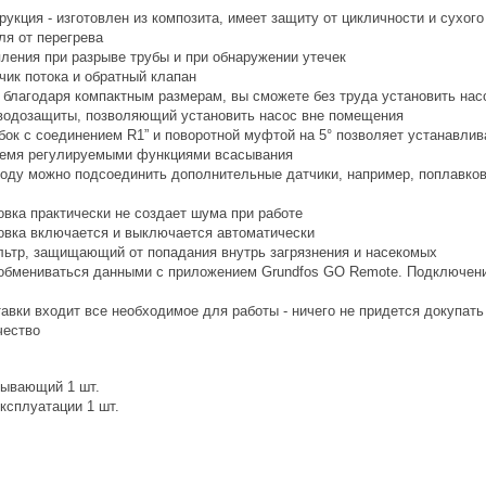
укция - изготовлен из композита, имеет защиту от цикличности и сухого
ля от перегрева
пления при разрыве трубы и при обнаружении утечек
чик потока и обратный клапан
- благодаря компактным размерам, вы сможете без труда установить нас
водозащиты, позволяющий установить насос вне помещения
бок с соединением R1” и поворотной муфтой на 5° позволяет устанавли
ремя регулируемыми функциями всасывания
оду можно подсоединить дополнительные датчики, например, поплавков
овка практически не создает шума при работе
овка включается и выключается автоматически
ьтр, защищающий от попадания внутрь загрязнения и насекомых
бмениваться данными с приложением Grundfos GO Remote. Подключени
авки входит все необходимое для работы - ничего не придется докупать
чество
сывающий 1 шт.
ксплуатации 1 шт.