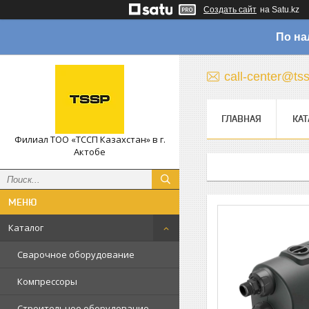
Создать сайт
на Satu.kz
По на
call-center@ts
ГЛАВНАЯ
КАТ
Филиал ТОО «ТССП Казахстан» в г.
Актобе
Каталог
Сварочное оборудование
Компрессоры
Строительное оборудование