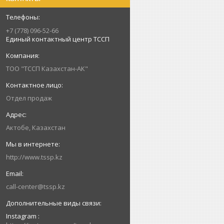
+7 (778) 096-52-66
Единый контактный центр ТССП
ТОО "ТССП Казахстан-АК"
Отдел продаж
Актобе, Казахстан
http://www.tssp.kz
call-center@tssp.kz
Instagram