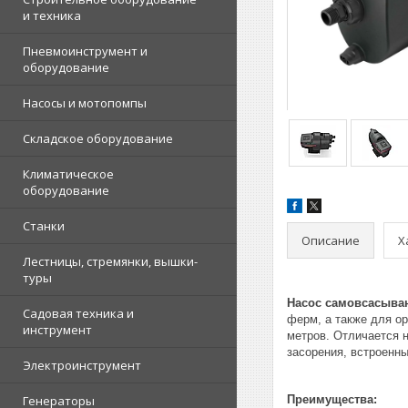
и техника
Пневмоинструмент и
оборудование
Насосы и мотопомпы
Складское оборудование
Климатическое
оборудование
Станки
Описание
Х
Лестницы, стремянки, вышки-
туры
Насос самовсасываю
Садовая техника и
ферм, а также для о
инструмент
метров. Отличается н
засорения, встроенн
Электроинструмент
Генераторы
Преимущества: