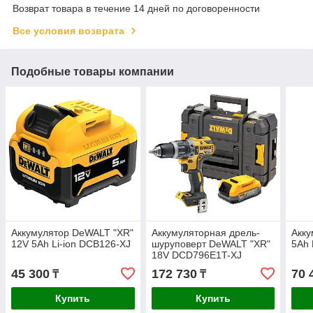
Возврат товара в течение 14 дней по договоренности
Все условия возврата
Подобные товары компании
Аккумулятор DeWALT "XR"
Аккумуляторная дрель-
Акк
12V 5Ah Li-ion DCB126-XJ
шуруповерт DeWALT "XR"
5Ah
18V DCD796E1T-XJ
45 300
172 730
70 
₸
₸
Купить
Купить