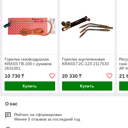
Горелка газовоздушная
Горелка ацетиленовая
Регу
KRASS ГВ-100 с рукавом
KRASS Г2С-123 2117533
газа
2631001
АР 4
рот
10 730
20 330
21 
₸
₸
Купить
Купить
О нас
Рейтинг не сформирован
Менее 5 отзывов за последний год