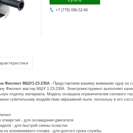
Купить
+7 (778) 096-52-66
арактеристики
а Фиолент МШУ1-23-230A
- Представляем вашему вниманию одну из са
у Фиолент мастер МШУ 1-23-230А. Электроинструмент выполняет каче
ьную отделку материала. Модель оснащена ограничителем силового тока
ржено губительному воздействию абразивной пыли, поскольку в его сост
патент
 отверстия - для охлаждения двигателя
нделя - для быстрой смены оснастки
ра из алюминиевого сплава - для долгого срока службы