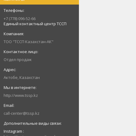
+7 (778) 096-52-66
Единый контактный центр ТССП
ТОО "ТССП Казахстан-АК"
Отдел продаж
Актобе, Казахстан
http://www.tssp.kz
call-center@tssp.kz
Instagram