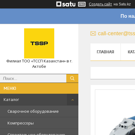
Создать сайт
на Satu.kz
По на
call-center@ts
ГЛАВНАЯ
КАТ
Филиал ТОО «ТССП Казахстан» в г.
Актобе
Каталог
Сварочное оборудование
Компрессоры
Строительное оборудование