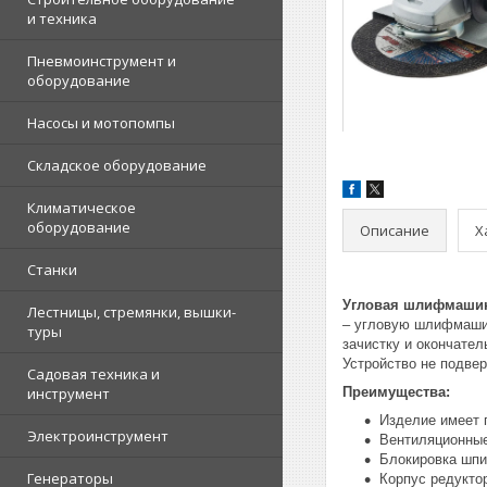
и техника
Пневмоинструмент и
оборудование
Насосы и мотопомпы
Складское оборудование
Климатическое
оборудование
Описание
Х
Станки
Угловая шлифмашин
Лестницы, стремянки, вышки-
– угловую шлифмашин
туры
зачистку и окончател
Устройство не подве
Садовая техника и
инструмент
Преимущества:
Изделие имеет 
Электроинструмент
Вентиляционные
Блокировка шпи
Генераторы
Корпус редукто