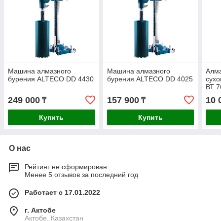
Машина алмазного
Машина алмазного
Алма
бурения ALTECO DD 4430
бурения ALTECO DD 4025
сухо
ВТ 7
249 000
157 900
10 
₸
₸
Купить
Купить
О нас
Рейтинг не сформирован
Менее 5 отзывов за последний год
Работает с 17.01.2022
г. Актобе
Актобе, Казахстан