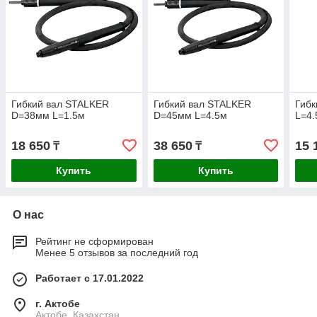
Гибкий вал STALKER
Гибкий вал STALKER
Гибк
D=38мм L=1.5м
D=45мм L=4.5м
L=4.
18 650
38 650
15 
₸
₸
Купить
Купить
О нас
Рейтинг не сформирован
Менее 5 отзывов за последний год
Работает с 17.01.2022
г. Актобе
Актобе, Казахстан