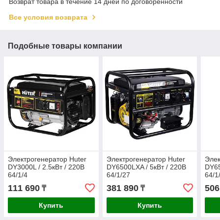
Возврат товара в течение 14 дней по договоренности
Все условия возврата
Подобные товары компании
Электрогенератор Huter
Электрогенератор Huter
Элек
DY3000L / 2.5кВт / 220В
DY6500LXA / 5кВт / 220В
DY65
64/1/4
64/1/27
64/1
111 690
381 890
506
₸
₸
Купить
Купить