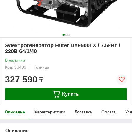
Электрогенератор Huter DY9500LХ / 7.5кВт /
220В 64/1/40
В наличии
Код: 33406
Розница
327 590
₸
Купить
Описание
Характеристики
Доставка
Оплата
Усл
Описание