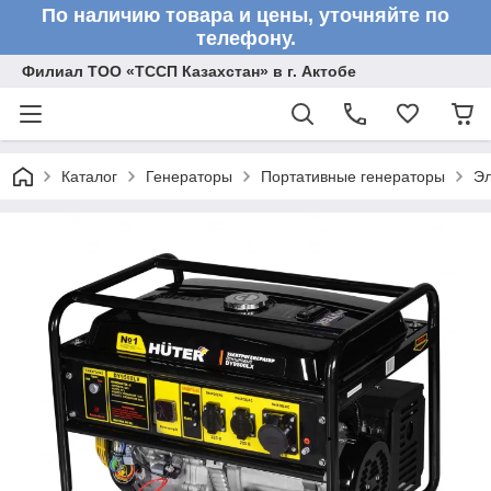
По наличию товара и цены, уточняйте по
телефону.
Филиал ТОО «ТССП Казахстан» в г. Актобе
Каталог
Генераторы
Портативные генераторы
Эл