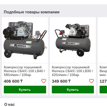
Подобные товары компании
Компрессор поршневой
Компрессор поршневой
Ком
Remeza СБ4/С-100.LB40 /
Remeza СБ4/С-100.LB30 /
Вихр
580л/мин / 10бар
420л/мин / 10бар
мин 
406 600
349 600
127
₸
₸
Купить
Купить
О нас