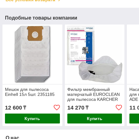
Подобные товары компании
Мешок для пылесоса
Фильтр мембранный
Наса
Einhell 15л 5шт. 2351185
матерчатый EUROCLEAN
для
для пылесоса KARCHER
ADE
1шт. MBF-230
12 600
14 270
11 
₸
₸
Купить
Купить
О нас