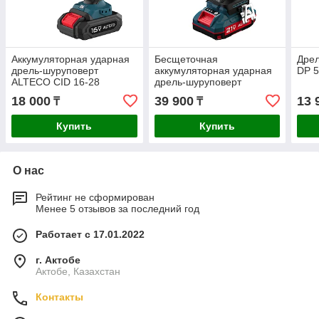
Аккумуляторная ударная
Бесщеточная
Дре
дрель-шуруповерт
аккумуляторная ударная
DP 5
ALTECO CID 16-28
дрель-шуруповерт
ALTECO CID 21-45 BL
18 000
39 900
13 
₸
₸
Купить
Купить
О нас
Рейтинг не сформирован
Менее 5 отзывов за последний год
Работает с 17.01.2022
г. Актобе
Актобе, Казахстан
Контакты