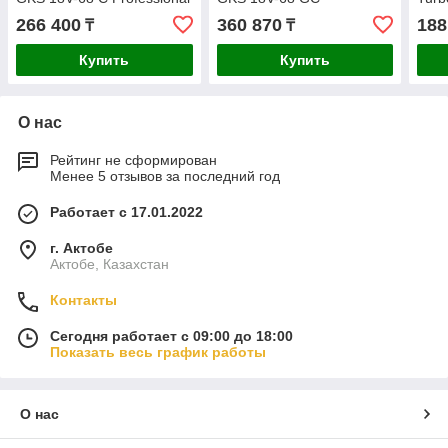
BITURBO Solo
Professional BITURBO Solo
266 400
360 870
188
₸
₸
06016B5000
06016B5100
Купить
Купить
О нас
Рейтинг не сформирован
Менее 5 отзывов за последний год
Работает с 17.01.2022
г. Актобе
Актобе, Казахстан
Контакты
Сегодня работает с 09:00 до 18:00
Показать весь график работы
О нас