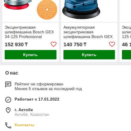
Эксцентриковая
Аккумуляторная
Эксц
шлифмашина Bosch GEX
эксцентриковая
шли
34-125 Professional
шлифмашина Bosch GEX
125
601372300
185-LI 1х4Ач 06013A5021
152 930
140 750
46 
₸
₸
Купить
Купить
О нас
Рейтинг не сформирован
Менее 5 отзывов за последний год
Работает с 17.01.2022
г. Актобе
Актобе, Казахстан
Контакты