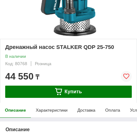
Дренажный насос STALKER QDP 25-750
В наличии
Код: 80768
Розница
44 550
₸
Купить
Описание
Характеристики
Доставка
Оплата
Усл
Описание