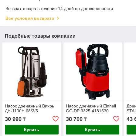
Возврат товара в течение 14 дней по договоренности
Все условия возврата
Подобные товары компании
Насос дренажный Вихрь
Насос дренажный Einhell
Дре
ДН-1100Н 68/2/5
GC-DP 3325 4181530
STA
30 990
38 700
43 
₸
₸
Купить
Купить