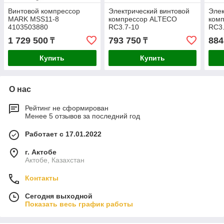
Винтовой компрессор
Электрический винтовой
Элек
MARK MSS11-8
компрессор ALTECO
ком
4103503880
RC3.7-10
RC3.
1 729 500
793 750
884
₸
₸
Купить
Купить
О нас
Рейтинг не сформирован
Менее 5 отзывов за последний год
Работает с 17.01.2022
г. Актобе
Актобе, Казахстан
Контакты
Сегодня выходной
Показать весь график работы