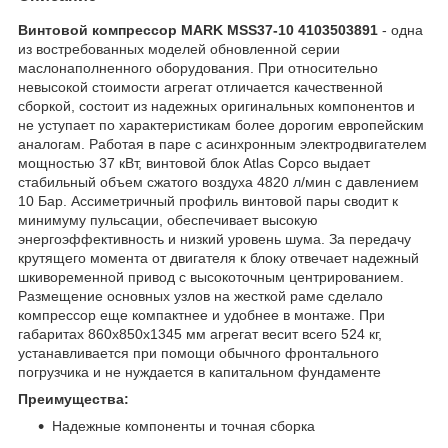
Винтовой компрессор MARK MSS37-10 4103503891
- одна
из востребованных моделей обновленной серии
маслонаполненного оборудования. При относительно
невысокой стоимости агрегат отличается качественной
сборкой, состоит из надежных оригинальных компонентов и
не уступает по характеристикам более дорогим европейским
аналогам. Работая в паре с асинхронным электродвигателем
мощностью 37 кВт, винтовой блок Atlas Copco выдает
стабильный объем сжатого воздуха 4820 л/мин с давлением
10 Бар. Ассиметричный профиль винтовой пары сводит к
минимуму пульсации, обеспечивает высокую
энергоэффективность и низкий уровень шума. За передачу
крутящего момента от двигателя к блоку отвечает надежный
шкивоременной привод с высокоточным центрированием.
Размещение основных узлов на жесткой раме сделало
компрессор еще компактнее и удобнее в монтаже. При
габаритах 860х850х1345 мм агрегат весит всего 524 кг,
устанавливается при помощи обычного фронтального
погрузчика и не нуждается в капитальном фундаменте
Преимущества:
Надежные компоненты и точная сборка