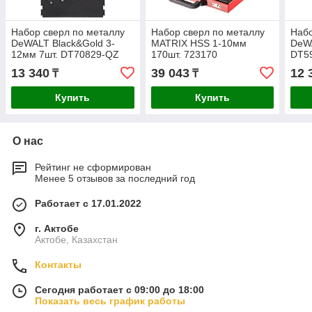
Набор сверл по металлу
Набор сверл по металлу
Набо
DeWALT Black&Gold 3-
MATRIX HSS 1-10мм
DeW
12мм 7шт. DT70829-QZ
170шт. 723170
DT5
13 340
39 043
12 
₸
₸
Купить
Купить
О нас
Рейтинг не сформирован
Менее 5 отзывов за последний год
Работает с 17.01.2022
г. Актобе
Актобе, Казахстан
Контакты
Сегодня работает с 09:00 до 18:00
Показать весь график работы