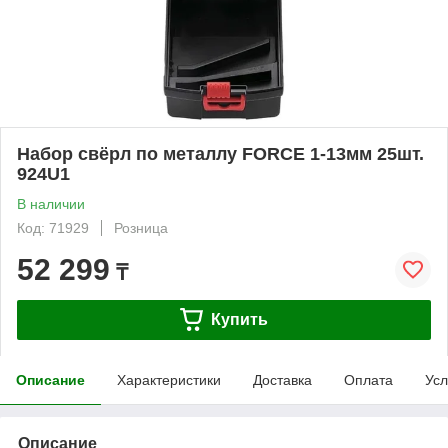
Набор свёрл по металлу FORCE 1-13мм 25шт.
924U1
В наличии
Код: 71929
Розница
52 299
₸
Купить
Описание
Характеристики
Доставка
Оплата
Усл
Описание